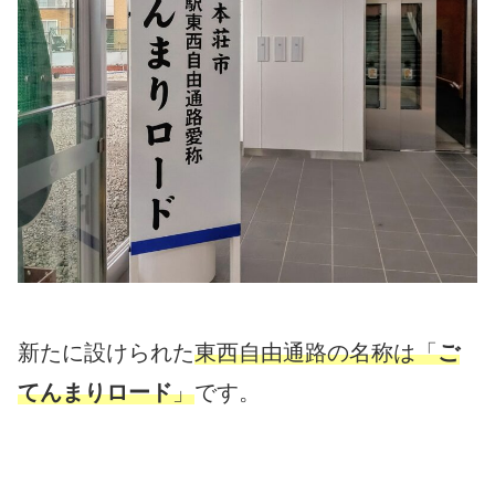
新たに設けられた
東西自由通路の名称は「
ご
てんまりロード
」
です。