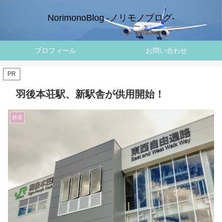
NorimonoBlog -ノリモノブログ-
プロフィール
お問い合わせ
PR
羽後本荘駅、新駅舎が供用開始！
鉄道