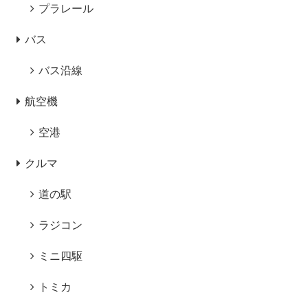
プラレール
バス
バス沿線
航空機
空港
クルマ
道の駅
ラジコン
ミニ四駆
トミカ