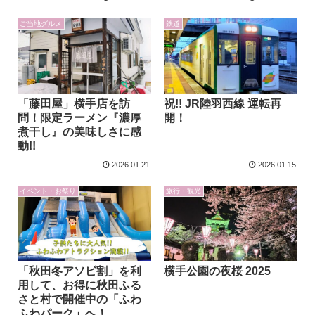
ご当地グルメ
鉄道
「藤田屋」横手店を訪
祝!! JR陸羽西線 運転再
問！限定ラーメン『濃厚
開！
煮干し』の美味しさに感
動!!
2026.01.21
2026.01.15
イベント・お祭り
旅行・観光
「秋田冬アソビ割」を利
横手公園の夜桜 2025
用して、お得に秋田ふる
さと村で開催中の「ふわ
ふわパーク」へ！