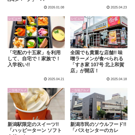
2026.01.08
2025.04.23
レビュー
レビュー
「宅配の十五家」を利用
全国でも貴重な店舗!! 味
して、自宅で！家族で！
噌ラーメンが食べられる
入学祝い!!
「すき家 107号 北上和賀
店」が開店！
2025.04.21
2025.04.18
ご当地グルメ
ご当地グルメ
新潟駅限定のスイーツ!!
新潟市民のソウルフード!!
「ハッピーターン ソフト
「バスセンターのカレ