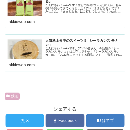
る』
こんにちわ！irukaです！旅行で福島に行った友人が、おみ
やげを買ってきてくれました！(^^♪『ままどおる』です！
みなさん、『ままどおる』はご存じでしょうか？わたしの
なかでは、福島のおみやげと言えば、『ままどおる』福島
の銘菓と言ったら、『ま...
akkieweb.com
人気急上昇中のスイーツ!!「シーラカンス モナ
カ」
こんにちわ！irukaです。(*^▽^*)皆さん、今話題の「シー
ラカンス モナカ」はご存じですか！「シーラカンス モナ
カ」は、『2023年にヒットする商品』として、数多くのメ
ディアで取り上げられた、今人気急上昇中のお菓子です！
わたくし、今回...
akkieweb.com
鉄道
シェアする
X
Facebook
はてブ