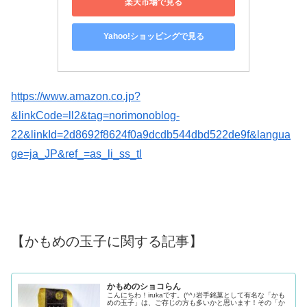
楽天市場で見る
Yahoo!ショッピングで見る
https://www.amazon.co.jp?
&linkCode=ll2&tag=norimonoblog-
22&linkId=2d8692f8624f0a9dcdb544dbd522de9f&langua
ge=ja_JP&ref_=as_li_ss_tl
【かもめの玉子に関する記事】
かもめのショコらん
こんにちわ！irukaです。(^^♪岩手銘菓として有名な「かも
めの玉子」は、ご存じの方も多いかと思います！その「か