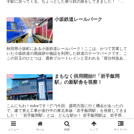
手駅に戻ってくる、ちょっとした乗り鉄の旅をしてきました！ 「い
わてホリデーパス」とは！ 「いわてホリ...
小坂鉄道レールパーク
鉄道
秋田県小坂町にある小坂鉄道レールパーク！ここは、かつて営業して
いた小坂鉄道の廃線跡や施設を利用した鉄道のテーマパークです。こ
この目玉のひとつは、通称ブルートレインと言われる「寝台特急あけ
ぼの号」で使用していた24系寝台客車を利用した宿泊施設...
まもなく供用開始!!「岩手飯岡
鉄道
駅」の新駅舎を視察！
こんにちわ！irukaです！(^-^)今回、盛岡方面に行く機会があったの
で、建て替え工事が進行中の東北本線「岩手飯岡駅」を視察してきま
した！ 「岩手飯岡駅」とは、どんな駅か！ 岩手飯岡駅は、岩手県盛
岡市にある東北本線の駅です。盛岡駅から北上...
メニュー
ホーム
検索
トップ
サイドバー
秋田新幹線 開業25周年 記念入場
鉄道