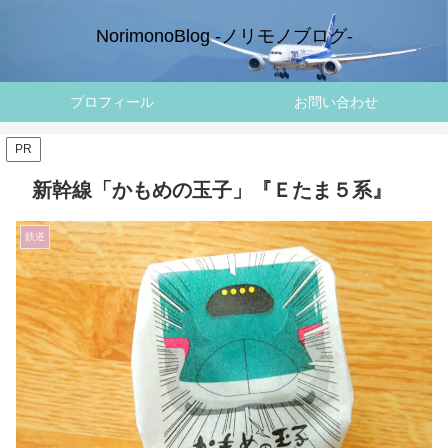
NorimonoBlog -ノリモノブログ-
プロフィール
お問い合わせ
PR
新幹線「かもめの玉子」『Ｅたま５系』
鉄道