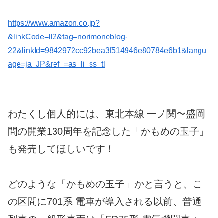
https://www.amazon.co.jp?
&linkCode=ll2&tag=norimonoblog-
22&linkId=9842972cc92bea3f514946e80784e6b1&langu
age=ja_JP&ref_=as_li_ss_tl
わたくし個人的には、東北本線 一ノ関〜盛岡
間の開業130周年を記念した「かもめの玉子」
も発売してほしいです！
どのような「かもめの玉子」かと言うと、こ
の区間に701系 電車が導入される以前、普通