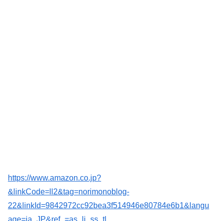
https://www.amazon.co.jp?
&linkCode=ll2&tag=norimonoblog-
22&linkId=9842972cc92bea3f514946e80784e6b1&langu
age=ja_JP&ref_=as_li_ss_tl