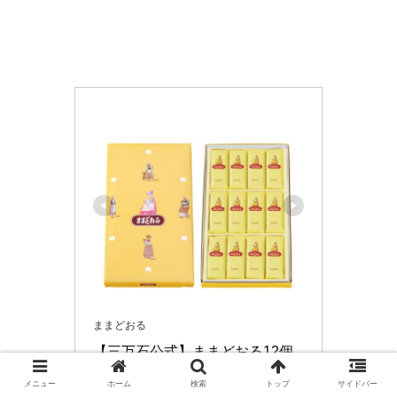
ままどおる
【三万石公式】ままどおる12個
入
メニュー
ホーム
検索
トップ
サイドバー