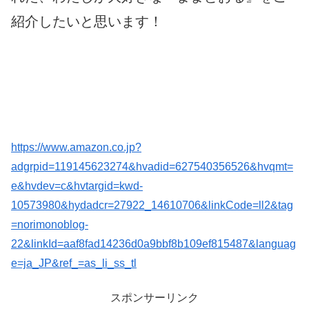
紹介したいと思います！
https://www.amazon.co.jp?
adgrpid=119145623274&hvadid=627540356526&hvqmt=
e&hvdev=c&hvtargid=kwd-
10573980&hydadcr=27922_14610706&linkCode=ll2&tag
=norimonoblog-
22&linkId=aaf8fad14236d0a9bbf8b109ef815487&languag
e=ja_JP&ref_=as_li_ss_tl
スポンサーリンク