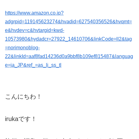
https://www.amazon.co.jp?
adgrpid=119145623274&hvadid=627540356526&hvqmt=
e&hvdev=c&hvtargid=kwd-
10573980&hydadcr=27922_14610706&linkCode=ll2&tag
=norimonoblog-
22&linkId=aaf8fad14236d0a9bbf8b109ef815487&languag
e=ja_JP&ref_=as_li_ss_tl
こんにちわ！
irukaです！