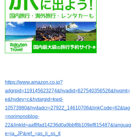
https://www.amazon.co.jp?
adgrpid=119145623274&hvadid=627540356526&hvqmt=
e&hvdev=c&hvtargid=kwd-
10573980&hydadcr=27922_14610706&linkCode=ll2&tag
=norimonoblog-
22&linkId=aaf8fad14236d0a9bbf8b109ef815487&languag
e=ja_JP&ref_=as_li_ss_tl