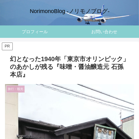
NorimonoBlog -ノリモノブログ-
プロフィール
お問い合わせ
PR
幻となった1940年「東京市オリンピック」
のあかしが残る『味噌・醤油醸造元 石孫
本店』
旅行・観光