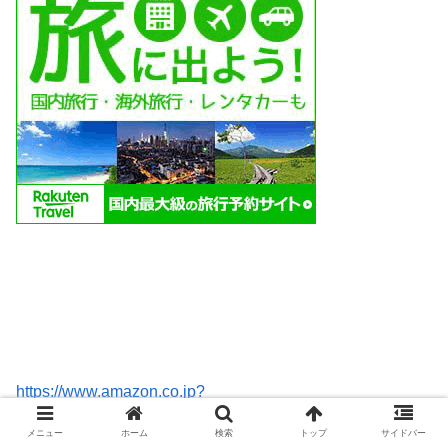
https://www.amazon.co.jp?
&linkCode=ll2&tag=norimonoblog-
メニュー
ホーム
検索
トップ
サイドバー
22&linkId=5d88a7b1e356cf5b0c235cf2ed985b22&ref_=as