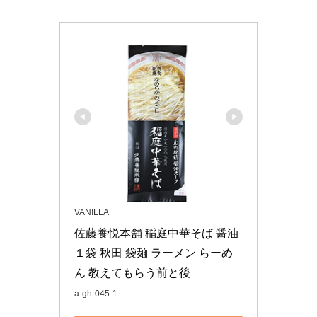
VANILLA
佐藤養悦本舗 稲庭中華そば 醤油 
１袋 秋田 袋麺 ラーメン らーめ
ん 教えてもらう前と後
a-gh-045-1