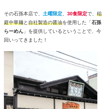
その石孫本店で、
土曜限定
、
30食限定
で、
稲
庭中華麺
と
自社製造の醤油
を使用した「
石孫
らーめん
」を提供しているということで、今
回いってきました！