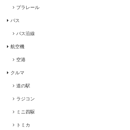
プラレール
バス
バス沿線
航空機
空港
クルマ
道の駅
ラジコン
ミニ四駆
トミカ