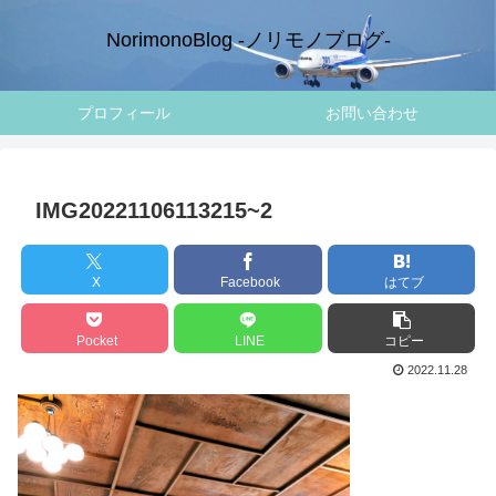
NorimonoBlog -ノリモノブログ-
プロフィール
お問い合わせ
IMG20221106113215~2
X
Facebook
はてブ
Pocket
LINE
コピー
2022.11.28