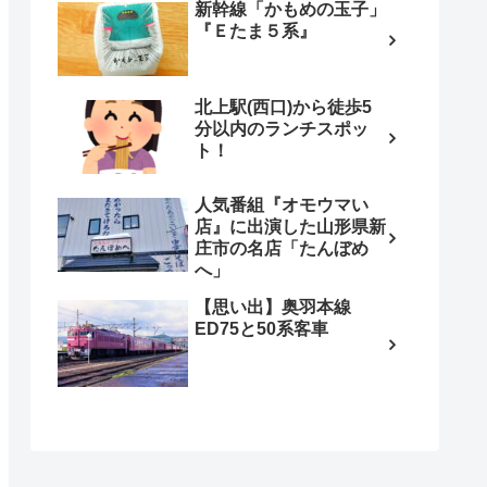
新幹線「かもめの玉子」
『Ｅたま５系』
北上駅(西口)から徒歩5
分以内のランチスポッ
ト！
人気番組『オモウマい
店』に出演した山形県新
庄市の名店「たんぼめ
へ」
【思い出】奥羽本線
ED75と50系客車