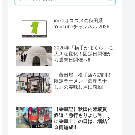
irukaオススメの秋田系
YouTubeチャンネル 2026
2026年「横手かまくら」に
大きな変化！固定日開催か
ら週末日開催へ!!
「藤田屋」横手店を訪問！
限定ラーメン『濃厚煮干
し』の美味しさに感動!!
【乗車記】秋田内陸縦貫
鉄道「急行もりよし号」
に乗車！この日は、増結
３両編成!!