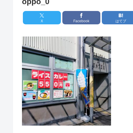
oppo_0
X
Facebook
はてブ