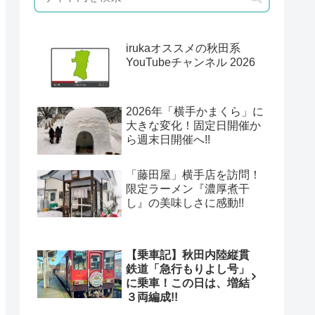
irukaオススメの秋田系
YouTubeチャンネル 2026
2026年「横手かまくら」に
大きな変化！固定日開催か
ら週末日開催へ!!
「藤田屋」横手店を訪問！
限定ラーメン『濃厚煮干
し』の美味しさに感動!!
【乗車記】秋田内陸縦貫
鉄道「急行もりよし号」
に乗車！この日は、増結
３両編成!!