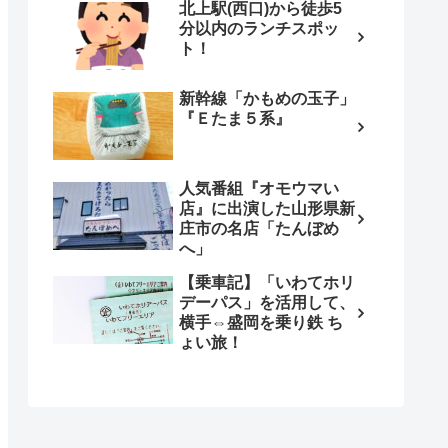
北上駅(西口)から徒歩5
分以内のランチスポッ
ト！
新幹線「かもめの玉子」
『Ｅたま５系』
人気番組『オモウマい
店』に出演した山形県新
庄市の名店「たんぼめ
へ」
【乗車記】「いわてホリ
デーパス」を活用して、
横手⇔盛岡を乗り鉄 ち
ょい旅！