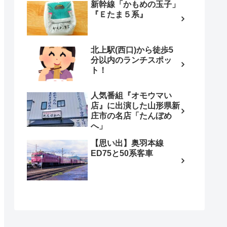
新幹線「かもめの玉子」
『Ｅたま５系』
北上駅(西口)から徒歩5
分以内のランチスポッ
ト！
人気番組『オモウマい
店』に出演した山形県新
庄市の名店「たんぼめ
へ」
【思い出】奥羽本線
ED75と50系客車