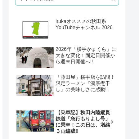
irukaオススメの秋田系
YouTubeチャンネル 2026
2026年「横手かまくら」に
大きな変化！固定日開催か
ら週末日開催へ!!
「藤田屋」横手店を訪問！
限定ラーメン『濃厚煮干
し』の美味しさに感動!!
【乗車記】秋田内陸縦貫
鉄道「急行もりよし号」
に乗車！この日は、増結
３両編成!!