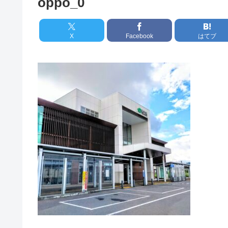
oppo_0
X
Facebook
はてブ