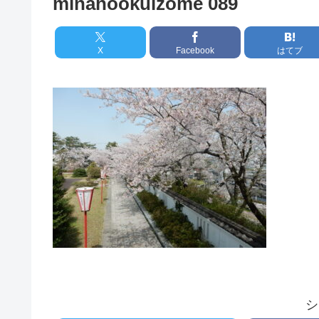
minahookuizome 089
X
Facebook
はてブ
シ