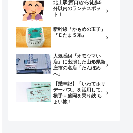
北上駅(西口)から徒歩5
分以内のランチスポッ
ト！
新幹線「かもめの玉子」
『Ｅたま５系』
人気番組『オモウマい
店』に出演した山形県新
庄市の名店「たんぼめ
へ」
【乗車記】「いわてホリ
デーパス」を活用して、
横手⇔盛岡を乗り鉄 ち
ょい旅！