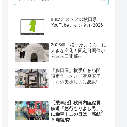
irukaオススメの秋田系
YouTubeチャンネル 2026
2026年「横手かまくら」に
大きな変化！固定日開催か
ら週末日開催へ!!
「藤田屋」横手店を訪問！
限定ラーメン『濃厚煮干
し』の美味しさに感動!!
【乗車記】秋田内陸縦貫
鉄道「急行もりよし号」
に乗車！この日は、増結
３両編成!!