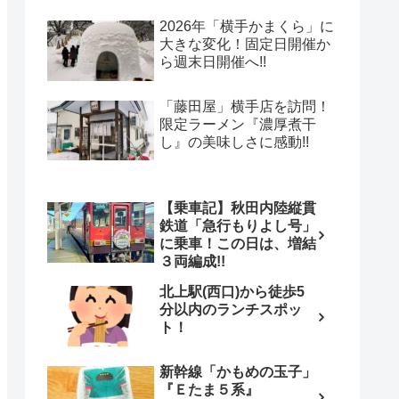
2026年「横手かまくら」に
大きな変化！固定日開催か
ら週末日開催へ!!
「藤田屋」横手店を訪問！
限定ラーメン『濃厚煮干
し』の美味しさに感動!!
【乗車記】秋田内陸縦貫
鉄道「急行もりよし号」
に乗車！この日は、増結
３両編成!!
北上駅(西口)から徒歩5
分以内のランチスポッ
ト！
新幹線「かもめの玉子」
『Ｅたま５系』