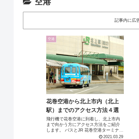
空港
記事内に広
空港
花巻空港から北上市内（北上
駅）までのアクセス方法４選
飛行機で花巻空港に到着し、北上市内
まで向かう方にアクセス方法をご紹介
します。 バスとJR 花巻空港ターミナル
ビルから岩手県交通の花巻空港線バス
2021.03.29