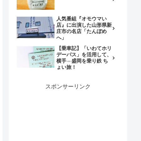
人気番組『オモウマい
店』に出演した山形県新
庄市の名店「たんぼめ
へ」
【乗車記】「いわてホリ
デーパス」を活用して、
横手⇔盛岡を乗り鉄 ち
ょい旅！
スポンサーリンク