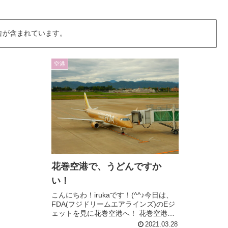
告が含まれています。
空港
花巻空港で、うどんですか
い！
こんにちわ！irukaです！(^^♪今日は、
FDA(フジドリームエアラインズ)のEジ
ェットを見に花巻空港へ！ 花巻空港
は、岩手県の地理的にほぼ中央に位置
2021.03.28