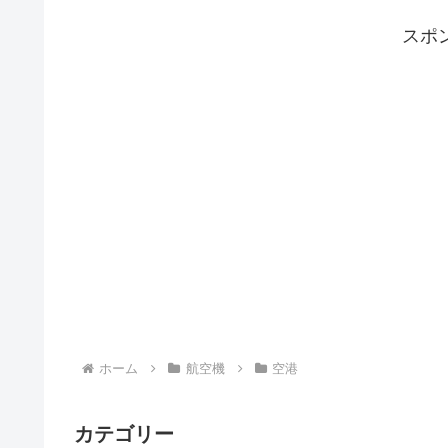
『エアポートライナー』に乗車し、花
巻空港駅で下車します。花巻空港駅か
スポ
らJR東北本線の上り電車（北上...
ホーム
航空機
空港
カテゴリー