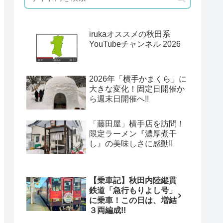
irukaオススメの秋田系
YouTubeチャンネル 2026
2026年「横手かまくら」に
大きな変化！固定日開催か
ら週末日開催へ!!
「藤田屋」横手店を訪問！
限定ラーメン『濃厚煮干
し』の美味しさに感動!!
【乗車記】秋田内陸縦貫
鉄道「急行もりよし号」
に乗車！この日は、増結
３両編成!!