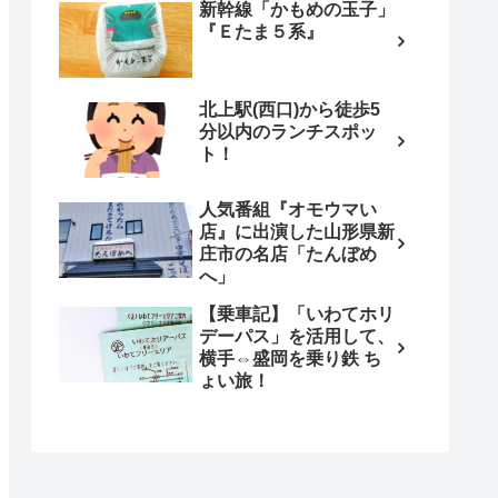
新幹線「かもめの玉子」
『Ｅたま５系』
北上駅(西口)から徒歩5
分以内のランチスポッ
ト！
人気番組『オモウマい
店』に出演した山形県新
庄市の名店「たんぼめ
へ」
【乗車記】「いわてホリ
デーパス」を活用して、
横手⇔盛岡を乗り鉄 ち
ょい旅！